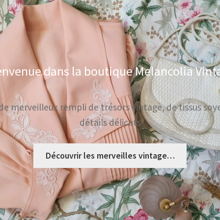
envenue dans la boutique Melancolia Vint
 merveilleux rempli de trésors vintage, de tissus soy
détails délicats
Découvrir les merveilles vintage…