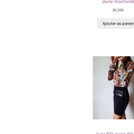
jaune moutard
38,00
€
Ajouter au panier
Jupe 90’s noire dét