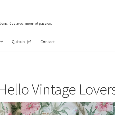
 denichées avec amour et passion.
Qui suis-je?
Contact
Hello Vintage Lover