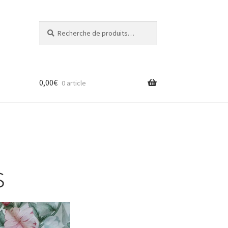
Recherche
R
pour :
e
c
h
e
0,00
€
r
0 article
c
h
e
s