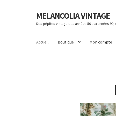
MELANCOLIA VINTAGE
Aller
Aller
à
au
Des pépites vintage des années 50 aux années 90,
la
contenu
navigation
Accueil
Boutique
Mon compte