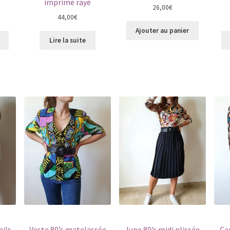
e
imprimé rayé
26,00
€
44,00
€
Ajouter au panier
Lire la suite
ails
Veste 80’s matelassée
Jupe 80’s midi plissée
Ca