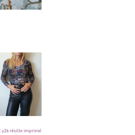
 y2k résille imprimé