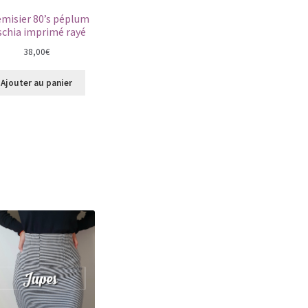
misier 80’s péplum
schia imprimé rayé
38,00
€
Ajouter au panier