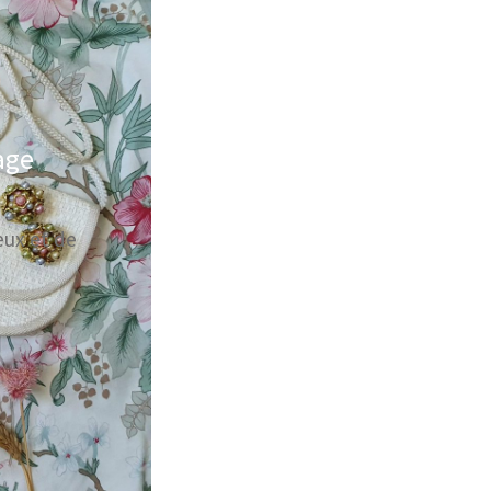
age
eux et de