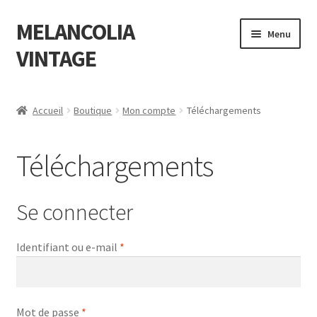
MELANCOLIA
Aller
Aller
Menu
à
au
VINTAGE
la
contenu
navigation
Accueil
Accueil
Boutique
Mon compte
Téléchargements
O
Boutique
u
Téléchargements
v
O
Mon compte
r
u
i
v
Détails du compte
Se connecter
r
r
l
i
Adresses
Obligatoire
Identifiant ou e-mail
*
e
r
m
l
Commandes
e
e
n
m
Obligatoire
Mot de passe
*
Téléchargements