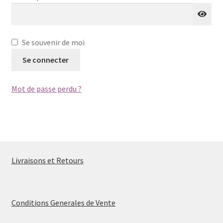
u
e
e
n
Mot de passe perdu
n
u
f
e
Se souvenir de moi
a
Qui suis-je?
n
Se connecter
n
f
t
a
Contact
Mot de passe perdu ?
n
t
Livraisons et Retours
Conditions Generales de Vente