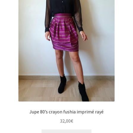
u
e
e
n
n
u
f
e
a
n
n
f
t
a
n
t
Jupe 80’s crayon fushia imprimé rayé
32,00
€