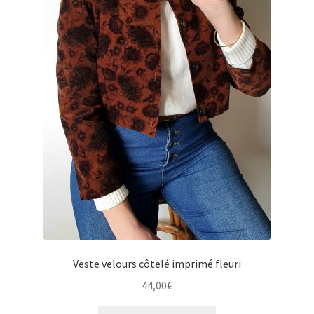
u
e
e
n
n
u
f
e
a
n
n
f
t
a
n
t
Veste velours côtelé imprimé fleuri
44,00
€