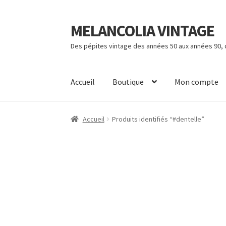
MELANCOLIA VINTAGE
Aller
Aller
à
au
Des pépites vintage des années 50 aux années 90,
la
contenu
navigation
Accueil
Boutique
Mon compte
Accueil
Produits identifiés “#dentelle”