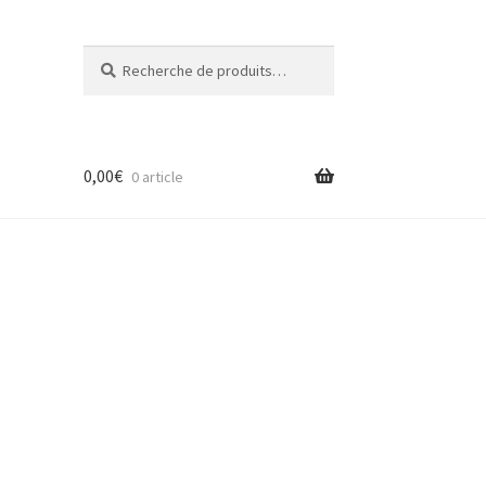
Recherche
R
pour :
e
c
h
e
0,00
€
r
0 article
c
h
e