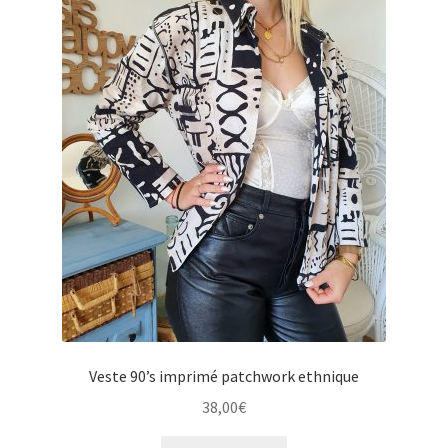
u
e
e
n
n
u
f
e
a
n
n
f
t
a
n
t
Veste 90’s imprimé patchwork ethnique
38,00
€