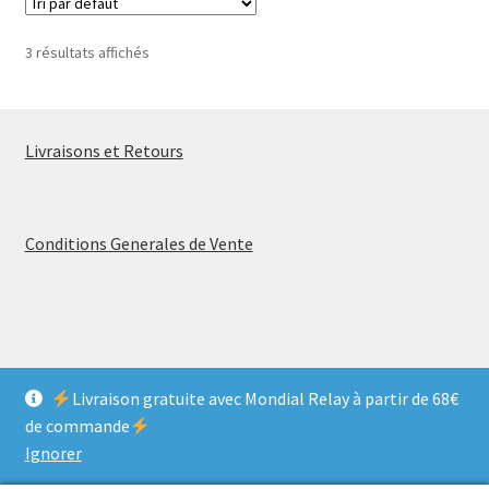
3 résultats affichés
Livraisons et Retours
Conditions Generales de Vente
© MELANCOLIA VINTAGE 2026
Livraison gratuite avec Mondial Relay à partir de 68€
Politique de confidentialité
Construit avec Storefront &
de commande
WooCommerce
.
Ignorer