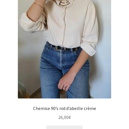
u
e
e
n
n
u
f
e
a
n
n
f
t
a
n
t
Chemise 90’s nid d’abeille crème
26,00
€