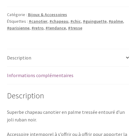
canotier
palme
Catégorie :
Bijoux & Accessoires
tressée
Étiquettes :
#canotier
,
#chapeau
,
#chic
,
#guinguette
,
#palme
,
#parisienne
,
#retro
,
#tendance
,
#tresse
Description
Informations complémentaires
Description
Superbe chapeau canotier en palme tressée entouré d’un
joli ruban noir.
Accessoire intemporel à s’offrir ou à offrir pour apporter la