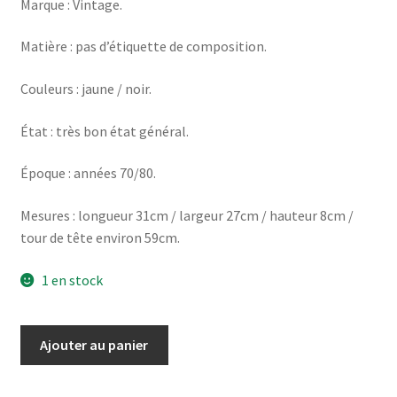
Marque : Vintage.
Matière : pas d’étiquette de composition.
Couleurs : jaune / noir.
État : très bon état général.
Époque : années 70/80.
Mesures : longueur 31cm / largeur 27cm / hauteur 8cm /
tour de tête environ 59cm.
1 en stock
quantité
Ajouter au panier
de
Chapeau