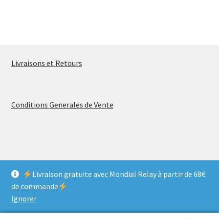
Livraisons et Retours
Conditions Generales de Vente
© MELANCOLIA VINTAGE 2026
Livraison gratuite avec Mondial Relay à partir de 68€
Politique de confidentialité
Construit avec Storefront &
de commande
WooCommerce
.
Ignorer