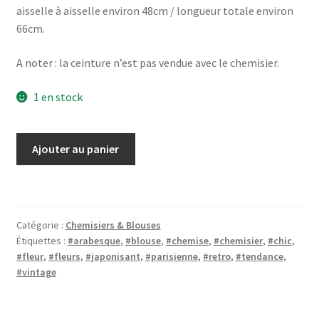
aisselle à aisselle environ 48cm / longueur totale environ
66cm.
A noter : la ceinture n’est pas vendue avec le chemisier.
1 en stock
quantité
Ajouter au panier
de
Chemisier
rouge
imprimé
Catégorie :
Chemisiers & Blouses
fleuri
Étiquettes :
#arabesque
,
#blouse
,
#chemise
,
#chemisier
,
#chic
,
japonisant
#fleur
,
#fleurs
,
#japonisant
,
#parisienne
,
#retro
,
#tendance
,
#vintage