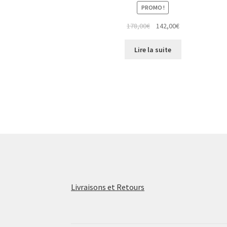
PROMO !
Le
Le
178,00
€
142,00
€
prix
prix
initial
actuel
Lire la suite
était :
est :
178,00€.
142,00€.
Livraisons et Retours