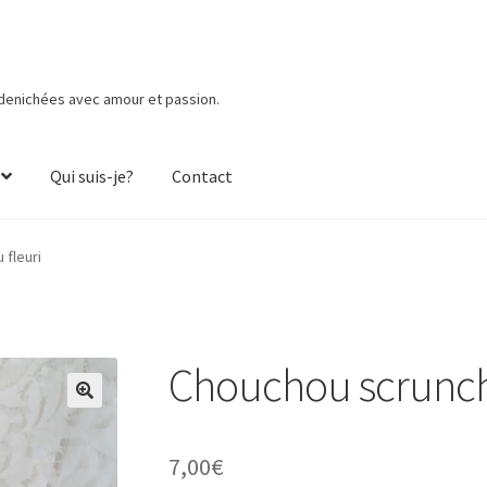
 denichées avec amour et passion.
Qui suis-je?
Contact
 fleuri
Chouchou scrunchi
7,00
€