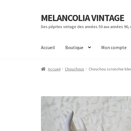
MELANCOLIA VINTAGE
Aller
Aller
à
au
Des pépites vintage des années 50 aux années 90,
la
contenu
navigation
Accueil
Boutique
Mon compte
Accueil
Chouchous
Chouchou scrunchie bleu