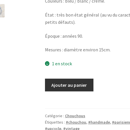
Couleurs : bleu / blanc / crème.
État : très bon état général (au vu du carac
petits défauts).
Époque : années 90.
Mesures : diamètre environ 15cm.
1 en stock
quantité
Ajouter au panier
de
Chouchou
scrunchie
bleu
Catégorie :
Chouchous
fleuri
Étiquettes :
#chouchou
,
#handmade
,
#parisien
#upcycle
,
#vintage