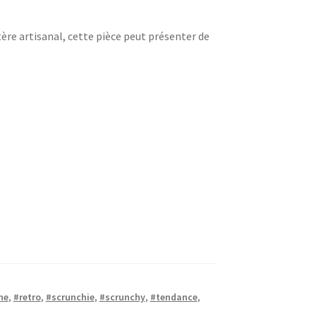
tère artisanal, cette pièce peut présenter de
ne
,
#retro
,
#scrunchie
,
#scrunchy
,
#tendance
,