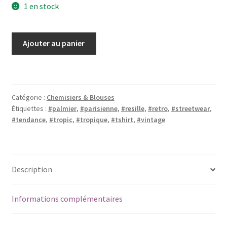
1 en stock
quantité
Ajouter au panier
de
Tshirt
80's
résille
Catégorie :
Chemisiers & Blouses
imprimé
Étiquettes :
#palmier
,
#parisienne
,
#resille
,
#retro
,
#streetwear
,
tropical
#tendance
,
#tropic
,
#tropique
,
#tshirt
,
#vintage
Description
Informations complémentaires