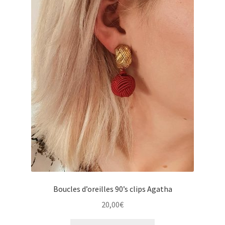
u
e
e
n
n
u
f
e
a
n
n
f
t
a
n
t
Boucles d’oreilles 90’s clips Agatha
20,00
€