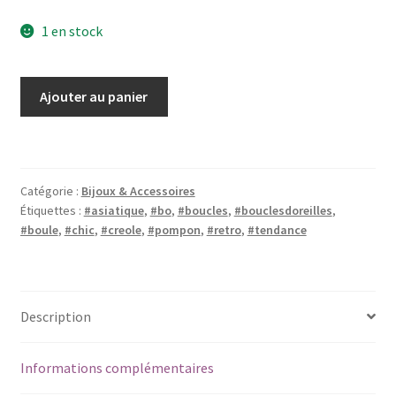
1 en stock
quantité
Ajouter au panier
de
Boucles
d'oreilles
90's
Catégorie :
Bijoux & Accessoires
clips
Étiquettes :
#asiatique
,
#bo
,
#boucles
,
#bouclesdoreilles
,
Agatha
#boule
,
#chic
,
#creole
,
#pompon
,
#retro
,
#tendance
Description
Informations complémentaires