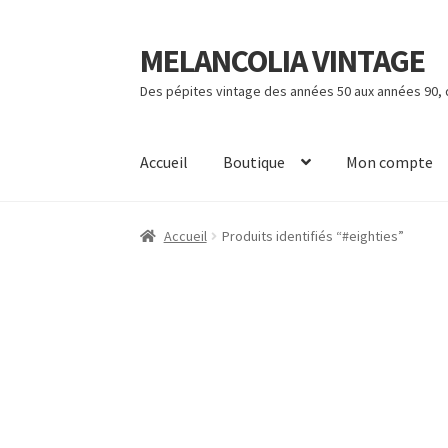
MELANCOLIA VINTAGE
Aller
Aller
à
au
Des pépites vintage des années 50 aux années 90,
la
contenu
navigation
Accueil
Boutique
Mon compte
Accueil
Produits identifiés “#eighties”