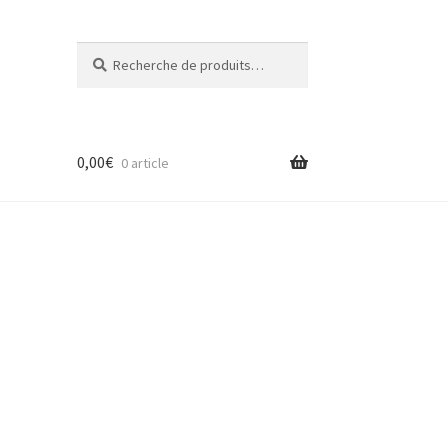
Recherche
R
pour :
e
c
h
e
0,00
€
r
0 article
c
h
e