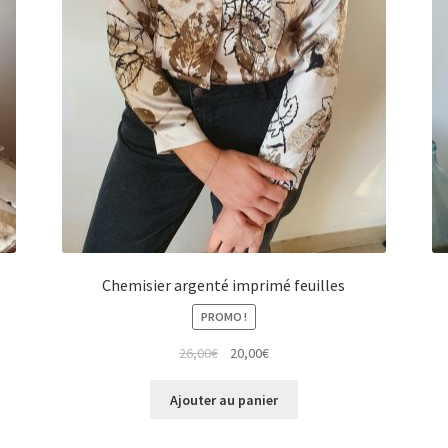
Chemisier argenté imprimé feuilles
PROMO !
Le
Le
26,00
€
20,00
€
prix
prix
initial
actuel
Ajouter au panier
était :
est :
26,00€.
20,00€.