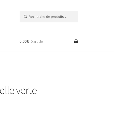
Recherche
R
pour :
e
c
h
e
0,00
€
r
0 article
c
h
e
elle verte