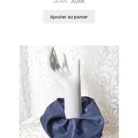
Le
Le
26,00
€
20,00
€
prix
prix
initial
actuel
Ajouter au panier
était :
est :
26,00€.
20,00€.