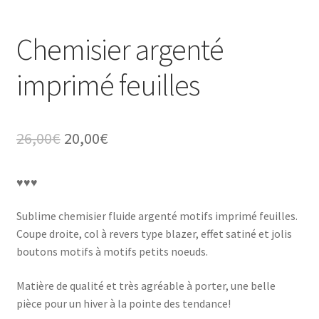
Chemisier argenté
imprimé feuilles
Le
Le
26,00
€
20,00
€
prix
prix
♥♥♥
initial
actuel
était :
est :
Sublime chemisier fluide argenté motifs imprimé feuilles.
Coupe droite, col à revers type blazer, effet satiné et jolis
26,00€.
20,00€.
boutons motifs à motifs petits noeuds.
Matière de qualité et très agréable à porter, une belle
pièce pour un hiver à la pointe des tendance!