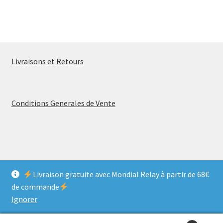
Livraisons et Retours
Conditions Generales de Vente
© MELANCOLIA VINTAGE 2026
Livraison gratuite avec Mondial Relay à partir de 68€
Politique de confidentialité
Construit avec Storefront &
de commande
WooCommerce
.
Ignorer