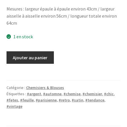
Mesures : largeur épaule à épaule environ 43cm / largeur
aisselle à aisselle environ 56cm / longueur totale environ
64cm
1 en stock
quantité
Ajouter au panier
de
Chemisier
argenté
imprimé
Catégorie :
Chemisiers & Blouses
feuilles
Étiquettes :
#argent
,
#automne
,
#chemise
,
#chemisier
,
#chic
,
#fetes
,
#feuille
,
#parisienne
,
#retro
,
#satin
,
#tendance
,
#vintage