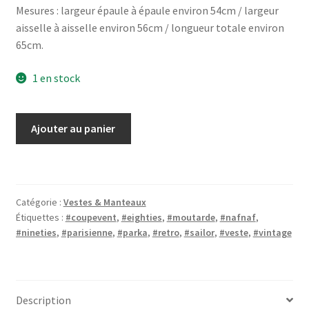
Mesures : largeur épaule à épaule environ 54cm / largeur
aisselle à aisselle environ 56cm / longueur totale environ
65cm.
1 en stock
quantité
Ajouter au panier
de
Veste
parka
jaune
Catégorie :
Vestes & Manteaux
moutarde
Étiquettes :
#coupevent
,
#eighties
,
#moutarde
,
#nafnaf
,
Nafnaf
#nineties
,
#parisienne
,
#parka
,
#retro
,
#sailor
,
#veste
,
#vintage
Description