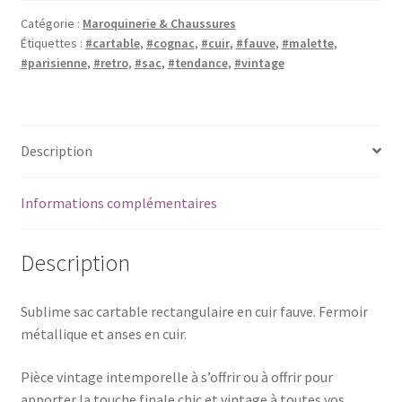
cuir
Catégorie :
Maroquinerie & Chaussures
fauve
Étiquettes :
#cartable
,
#cognac
,
#cuir
,
#fauve
,
#malette
,
#parisienne
,
#retro
,
#sac
,
#tendance
,
#vintage
Description
Informations complémentaires
Description
Sublime sac cartable rectangulaire en cuir fauve. Fermoir
métallique et anses en cuir.
Pièce vintage intemporelle à s’offrir ou à offrir pour
apporter la touche finale chic et vintage à toutes vos