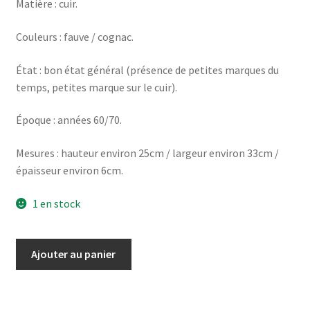
Matière : cuir.
Couleurs : fauve / cognac.
État : bon état général (présence de petites marques du
temps, petites marque sur le cuir).
Époque : années 60/70.
Mesures : hauteur environ 25cm / largeur environ 33cm /
épaisseur environ 6cm.
1 en stock
quantité
Ajouter au panier
de
Sac
cartable